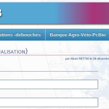
3
ations -débouchés
Banque Agro-Véto-PcBio
alisation)
par Alexis PIETTRE le 08 décembr