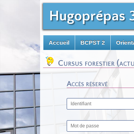
Hugoprépas 
Accueil
BCPST 2
Orient
Cursus forestier (actu
Accès réservé