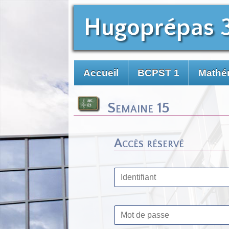
Hugoprépas 
Accueil
BCPST 1
Mathé
Semaine 15
Accès réservé