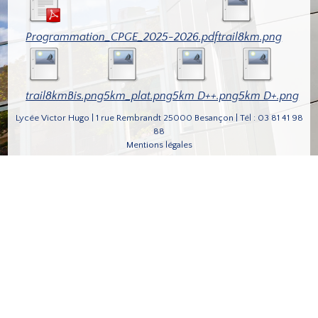
Programmation_CPGE_2025-2026.pdf
trail8km.png
trail8kmBis.png
5km_plat.png
5km D++.png
5km D+.png
Lycée Victor Hugo | 1 rue Rembrandt 25000 Besançon | Tél : 03 81 41 98
88
Mentions légales