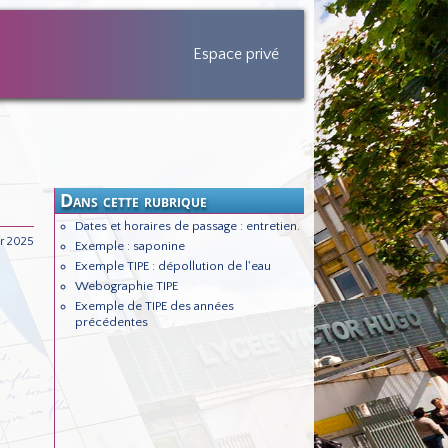
Espace privé
Dans cette rubrique
Dates et horaires de passage : entretien.
er 2025
Exemple : saponine
Exemple TIPE : dépollution de l'eau
Webographie TIPE
Exemple de TIPE des années
précédentes