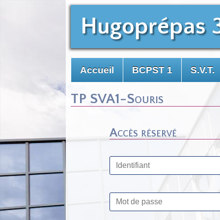
Hugoprépas 
Accueil
BCPST 1
S.V.T.
TP SVA1-Souris
Accès réservé