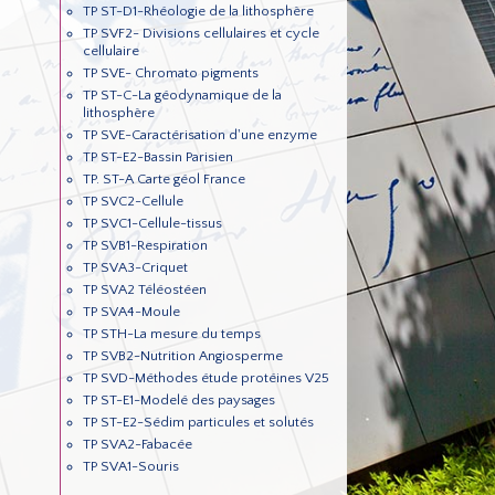
TP ST-D1-Rhéologie de la lithosphère
TP SVF2- Divisions cellulaires et cycle
cellulaire
TP SVE- Chromato pigments
TP ST-C-La géodynamique de la
lithosphère
TP SVE-Caractérisation d'une enzyme
TP ST-E2-Bassin Parisien
TP. ST-A Carte géol France
TP SVC2-Cellule
TP SVC1-Cellule-tissus
TP SVB1-Respiration
TP SVA3-Criquet
TP SVA2 Téléostéen
TP SVA4-Moule
TP STH-La mesure du temps
TP SVB2-Nutrition Angiosperme
TP SVD-Méthodes étude protéines V25
TP ST-E1-Modelé des paysages
TP ST-E2-Sédim particules et solutés
TP SVA2-Fabacée
TP SVA1-Souris