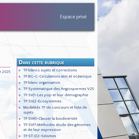
Espace privé
Dans cette rubrique
TP blancs sujets et corrections
e 2025
TP BG-C-Circulations atm et océanique
TP blanc organisation
TP Systématique des Angiospermes V25
TP SVJ1-Les pop et leur démographie
TP SVJ2-Ecosystèmes
Modalités TP de concours et liste de
sujets
TP SVK1-Classer la biodiversité
TP SVF1 Méthodes étude des génomes
et de leur expression
TP ST-D2-Séismes