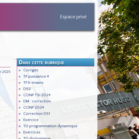
Espace privé
Dans cette rubrique
Corrigés
re 2025
TP puissance 4
TP k-means
DS2
CCINP TSI 2024
DM : correction
CCINP 2024
Correction DS1
Exercice
TD programmation dynamique
Exercices
TD dictionnaire