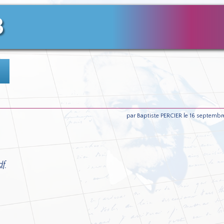
3
e
par Baptiste PERCIER le 16 septemb
df