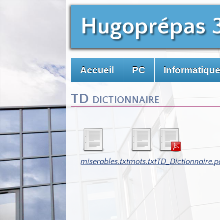
Hugoprépas 
Accueil
PC
Informatiqu
TD dictionnaire
miserables.txt
mots.txt
TD_Dictionnaire.p