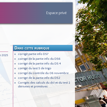
Espace privé
Dans cette rubrique
corrigé partie info DS7
e 2025
corrigé de la partie info du DS6
corrigé de la partie info du DS 4
corrigé du test 5 de trigo
corrigé du contrôle du 06 novembre
corrigé de la partie info du DS2
Corrigés des calculs du ds1 et du test 2
dérivées et primitives