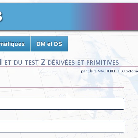
3
matiques
DM et DS
 et du test 2 dérivées et primitives
par Claire MACHEREL le 03 octobr