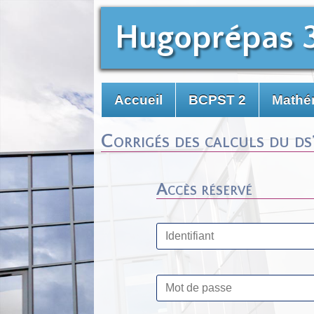
Hugoprépas 
Accueil
BCPST 2
Mathé
Corrigés des calculs du ds1
Accès réservé