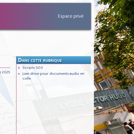
Espace privé
Dans cette rubrique
Scripts S03
e 2025
Lien drive pour documents audio en
colle.