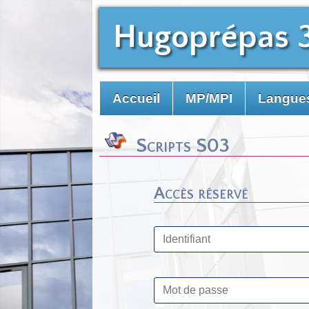
Hugoprépas 
Accueil
MP/MPI
Langues
Scripts S03
Accès réservé