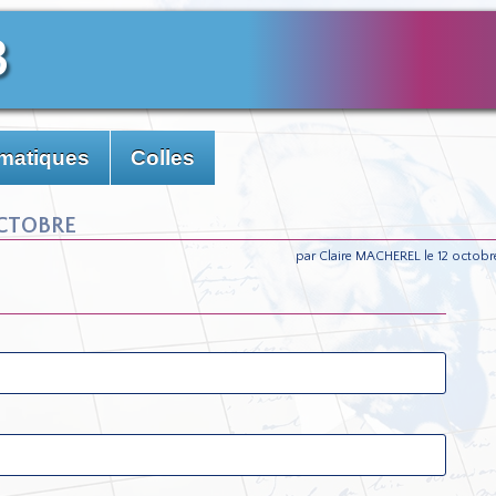
3
matiques
Colles
ctobre
par Claire MACHEREL le 12 octobr