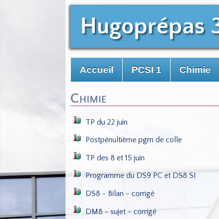
Hugoprépas 
Accueil
PCSI 1
Chimie
Chimie
TP du 22 juin
Postpénultième pgm de colle
TP des 8 et 15 juin
Programme du DS9 PC et DS8 SI
DS8 - Bilan - corrigé
DM8 - sujet - corrigé