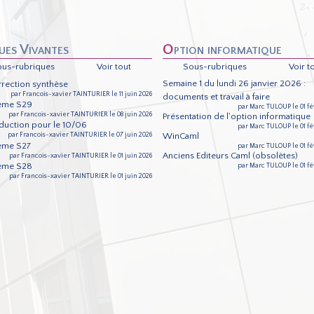
gues Vivantes
Option informatique
ous-rubriques
Voir tout
Sous-rubriques
Voir t
Semaine 1 du lundi 26 janvier 2026 :
rection synthèse
par Francois-xavier TAINTURIER le 11 juin 2026
documents et travail à faire
ème S29
par Marc TULOUP le 01 fé
par Francois-xavier TAINTURIER le 08 juin 2026
Présentation de l'option informatique
duction pour le 10/06
par Marc TULOUP le 01 fé
WinCaml
par Francois-xavier TAINTURIER le 07 juin 2026
ème S27
par Marc TULOUP le 01 fé
Anciens Editeurs Caml (obsolètes)
par Francois-xavier TAINTURIER le 01 juin 2026
ème S28
par Marc TULOUP le 01 fé
par Francois-xavier TAINTURIER le 01 juin 2026