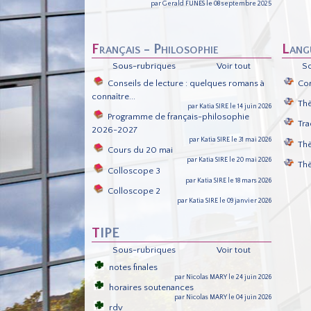
par Gerald FUNES le 08 septembre 2025
Français - Philosophie
Lan
Sous-rubriques
Voir tout
S
Conseils de lecture : quelques romans à
Cor
connaître...
Th
par Katia SIRE le 14 juin 2026
Programme de français-philosophie
Tra
2026-2027
par Katia SIRE le 31 mai 2026
Th
Cours du 20 mai
par Katia SIRE le 20 mai 2026
Th
Colloscope 3
par Katia SIRE le 18 mars 2026
Colloscope 2
par Katia SIRE le 09 janvier 2026
TIPE
Sous-rubriques
Voir tout
notes finales
par Nicolas MARY le 24 juin 2026
horaires soutenances
par Nicolas MARY le 04 juin 2026
rdv