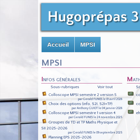
Hugoprépas 3
Accueil
MPSI
MPSI
Infos générales
Ma
Sous-rubriques
Voir tout
S
Colloscope MPSI semestre 2 version 5
co
par Gerald FUNES le 01 avril 2026
Choix des options (info, S2I, S2I+TP)
co
par Anthony GUIOT le 04 janvier 2026
Colloscope MPSI semestre 1 version 4
e
par Gerald FUNES le 24 novembre 2025
Groupes de TD et TP Maths Physique et
SII 2025-2026
par Gerald FUNES le 09 septembre 2025
Planning EPS 2025-2026