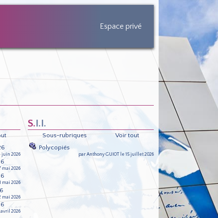
Espace privé
S.I.I.
out
Sous-rubriques
Voir tout
26
Polycopiés
 juin 2026
par Anthony GUIOT le 15 juillet 2026
26
7 mai 2026
26
1 mai 2026
26
2 mai 2026
26
avril 2026