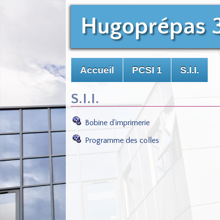
Hugoprépas 
Accueil
PCSI 1
S.I.I.
S.I.I.
Bobine d'imprimerie
Programme des colles