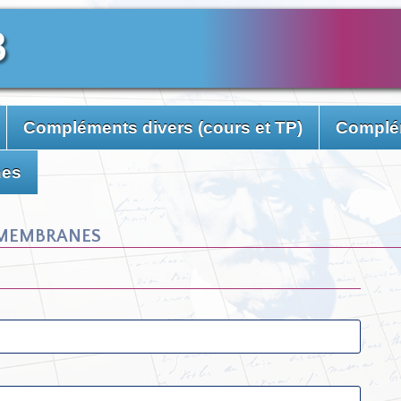
3
Compléments divers (cours et TP)
Complém
nes
membranes