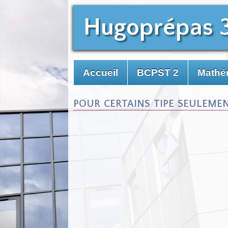
Hugoprépas 
Accueil
BCPST 2
Mathé
pour certains tipe seuleme