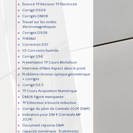
Énoncé TP Révision TP Électricité
Corrigé DS09
Corrigés DM08
Travail sur les ondes
électromagnétiques
Corrigés DS08
THERM2
Correction DS7
C5 Corrosion humide
Corrigé DS6
Présentation TP Cours Michelson
Interview d'Alain Aspect dans le point
Problème révision optique géométrique
+ corrigés
Corrigé DS 5
TP Cours Acquisition Numérique
DM06 Figure manquante
TP Détecteur à boucle inductive
Corrigé du pbm de Centrale 2024 (DM4)
Indication pour DM 4 (Cerntrale MP
2024)
Document réponse DM4
Capacité numérique : frottements