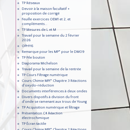
TP Réseaux
Devoir à la maison facultatif +
proposition de corrigé
Feuille exercices OEM1 et 2, et
compléments...
TP Mesures de L et M
Travail pour la semaine du 2 février
2026
OPHY6
Remarque pour les MP* pour le DM09
TP Pile bouton
Diaporama Michelson
Travail pour la semaine de la rentrée
TP Cours Filtrage numérique
Cours Chimie MPI* Chapitre 3 Réactions
d'oxydo-réduction
Documents interférences à deux ondes
Divers dispotifs à division du front
d'onde se ramenant aux trous de Young
TP Acquisition numérique et filtrage
Présentation C4 Réaction
électrochimique
TP Écran tactile
Cours Chimie MPI* Chapitre 2 Réactions