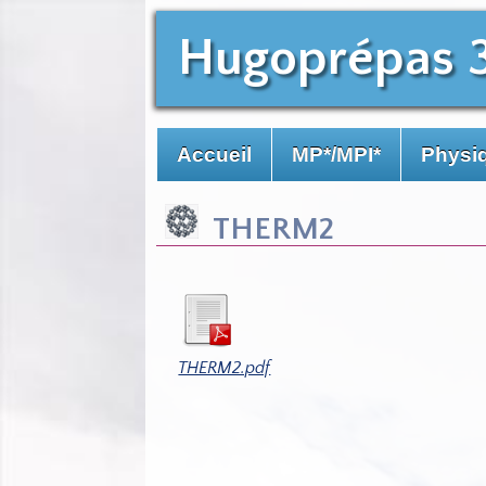
Hugoprépas 
Accueil
MP*/MPI*
Physiq
THERM2
THERM2.pdf