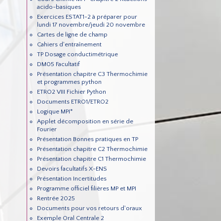
acido-basiques
Exercices ESTAT1-2 à préparer pour
lundi 17 novembre/jeudi 20 novembre
Cartes de ligne de champ
Cahiers d'entraînement
TP Dosage conductimétrique
DM05 Facultatif
Présentation chapitre C3 Thermochimie
et programmes python
ETRO2 VIII Fichier Python
Documents ETRO1/ETRO2
Logique MPI*
Applet décomposition en série de
Fourier
Présentation Bonnes pratiques en TP
Présentation chapitre C2 Thermochimie
Présentation chapitre C1 Thermochimie
Devoirs facultatifs X-ENS
Présentation Incertitudes
Programme officiel filières MP et MPI
Rentrée 2025
Documents pour vos retours d'oraux
Exemple Oral Centrale 2