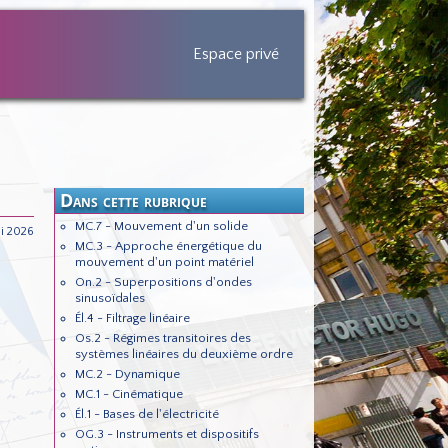
Espace privé
Dans cette rubrique
MC.7 - Mouvement d'un solide
i 2026
MC.3 - Approche énergétique du
mouvement d'un point matériel
On.2 - Superpositions d'ondes
sinusoïdales
Él.4 - Filtrage linéaire
Os.2 - Régimes transitoires des
systèmes linéaires du deuxième ordre
MC.2 - Dynamique
MC.1 - Cinématique
Él.1 - Bases de l'électricité
OG.3 - Instruments et dispositifs