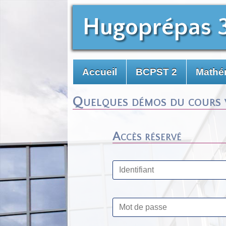
Hugoprépas 
Accueil
BCPST 2
Mathé
Quelques démos du cours va
Accès réservé