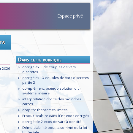
Espace privé
rs
Dans cette rubrique
corrigé ex 5 de couples de vars
er 2026
discrètes
corrigé ex 10 couples de vars discretes
partie 2
complément: pseudo solution d'un
système linéaire
interprétation droite des moindres
carrés
chapitre théorèmes limites
Produit scalaire dans R^n : exos corrigés
corrigé de 2 exos de vars à densité
Démo stabilité pour la somme de la loi
binômiale