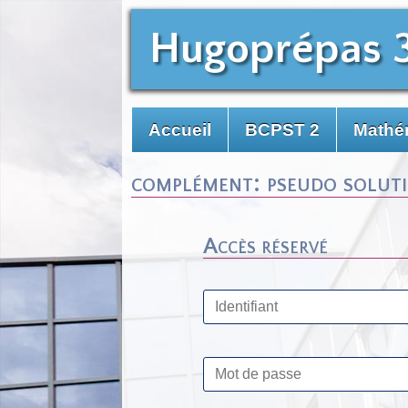
Hugoprépas 
Accueil
BCPST 2
Mathé
complément: pseudo soluti
Accès réservé