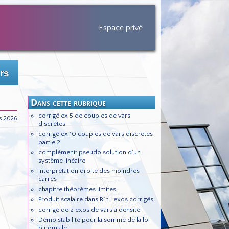
Espace privé
rs
Dans cette rubrique
corrigé ex 5 de couples de vars
s 2026
discrètes
corrigé ex 10 couples de vars discretes
partie 2
complément: pseudo solution d'un
système linéaire
interprétation droite des moindres
carrés
chapitre théorèmes limites
Produit scalaire dans R^n : exos corrigés
corrigé de 2 exos de vars à densité
Démo stabilité pour la somme de la loi
binômiale