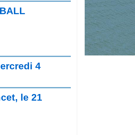
-BALL
rcredi 4
et, le 21