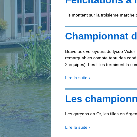
Ils montent sur la troisième marc
Championnat de
Bravo aux volleyeurs du lycée Victo
remarquables compte tenu des conditio
2 équipes). Les filles terminent la co
Lire la suite ›
Les championna
Les garçons en Or, les filles en Argen
Lire la suite ›