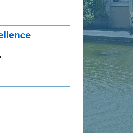
ellence
s
l