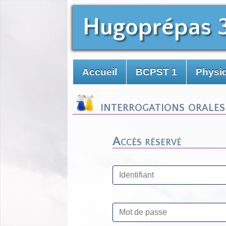
Hugoprépas 
Accueil
BCPST 1
Physiq
interrogations orales
Accès réservé