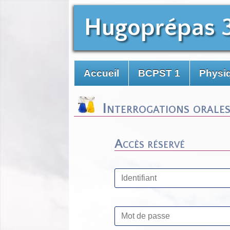
Hugoprépas 
Accueil
BCPST 1
Physiq
Interrogations orales
Accès réservé