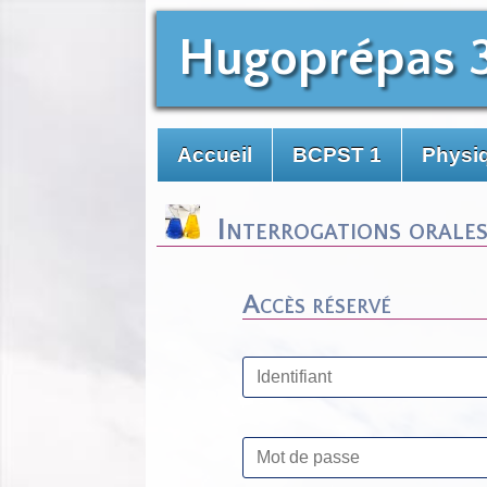
Hugoprépas 
Accueil
BCPST 1
Physiq
Interrogations orales 
Accès réservé