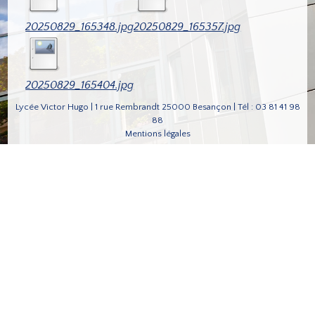
20250829_165348.jpg
20250829_165357.jpg
20250829_165404.jpg
Lycée Victor Hugo | 1 rue Rembrandt 25000 Besançon | Tél : 03 81 41 98
88
Mentions légales