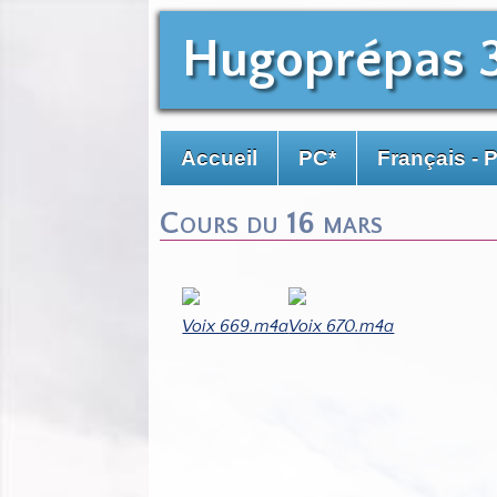
Hugoprépas 
Accueil
PC*
Français - 
Cours du 16 mars
Voix 669.m4a
Voix 670.m4a