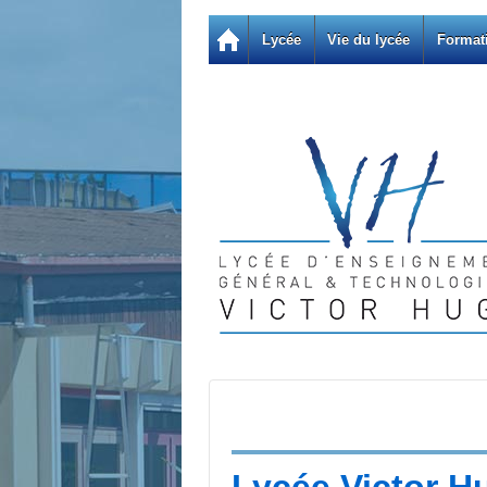
Lycée
Vie du lycée
Format
Lycée Victor H