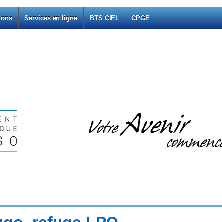
ions
Services en ligne
BTS CIEL
CPGE
ugo, refuge LPO