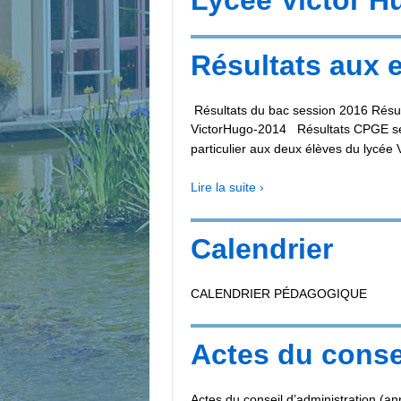
Résultats aux
Résultats du bac session 2016 Résul
VictorHugo-2014 Résultats CPGE sess
particulier aux deux élèves du lycée 
Lire la suite ›
Calendrier
CALENDRIER PÉDAGOGIQUE
Actes du conse
Actes du conseil d’administration (