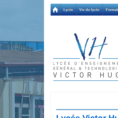
Lycée
Vie du lycée
Format
Lycée Victor H