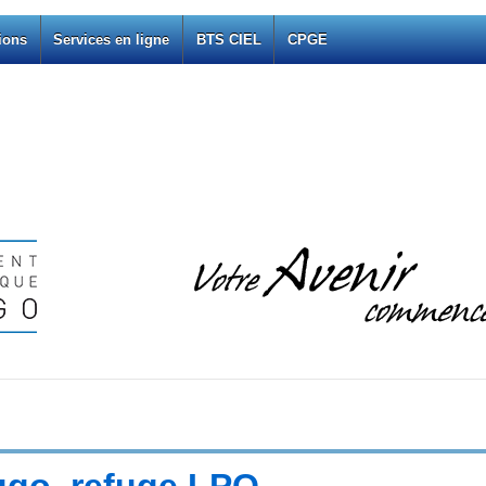
ions
Services en ligne
BTS CIEL
CPGE
ugo, refuge LPO