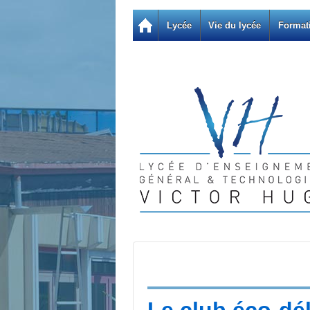
Lycée
Vie du lycée
Format
Le club éco-dé